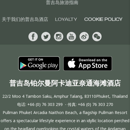
普吉岛旅游指南
关于我们的普吉岛酒店
LOYALTY
COOKIE POLICY
普吉岛铂尔曼阿卡迪亚奈通海滩酒店
22/2 Moo 4 Tambon Saku, Amphur Talang, 83110Phuket, Thailand
电话:
+66 (0) 76 303 299
- 传真:
+66 (0) 76 303 270
Pullman Phuket Arcadia Naithon Beach, a flagship Pullman Resort
offers a spectacular lifestyle experience in an idyllic location perched
on the headland overlooking the crystal waters of the Andaman