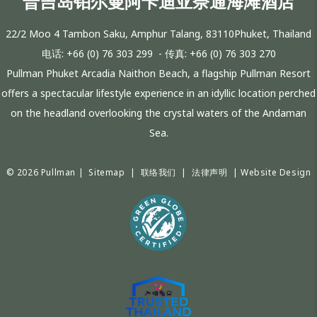
普吉岛铂尔曼阿卡迪亚奈通海滩酒店
22/2 Moo 4 Tambon Saku, Amphur Talang, 83110Phuket, Thailand
电话:
+66 (0) 76 303 299
- 传真:
+66 (0) 76 303 270
Pullman Phuket Arcadia Naithon Beach, a flagship Pullman Resort
offers a spectacular lifestyle experience in an idyllic location perched
on the headland overlooking the crystal waters of the Andaman
Sea.
© 2026 Pullman |
Sitemap
|
联络我们
|
法律声明
|
Website Design