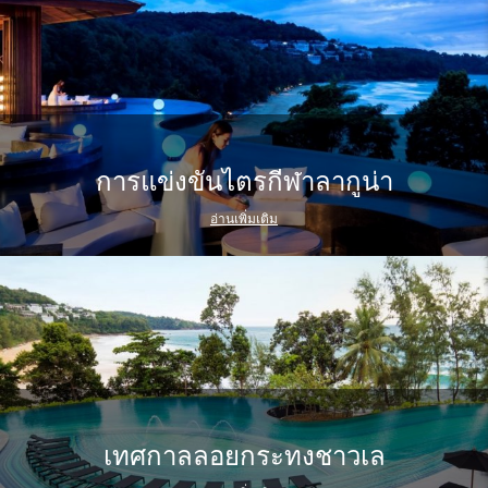
การแข่งขันไตรกีฬาลากูน่า
อ่านเพิ่มเติม
เทศกาลลอยกระทงชาวเล