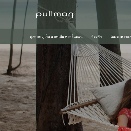
พูลแมน ภูเก็ต อาเคเดีย หาดในทอน
ห้องพัก
ห้องอาหารแล