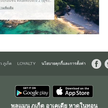
ร้อนชื้น ตลอดทั้งปีจะมี 2 ฤดูซึ่ง...
่านเพิ่มเติม
ยว ภูเก็ต
LOYALTY
นโยบายคุกกี้และการตั้งค่า
พูลแมน ภูเก็ต อาเคเดีย หาดในทอน