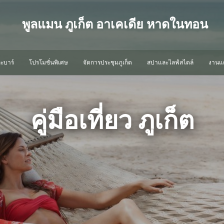
พูลแมน ภูเก็ต อาเคเดีย หาดในทอน
ะบาร์
โปรโมชั่นพิเศษ
จัดการประชุมภูเก็ต
สปาและไลฟ์สไตล์
งานแต
คู่มือเที่ยว ภูเก็ต