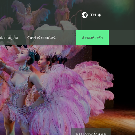
TH
่งงานภูเก็ต
บัตรกำนัลออนไลน์
สำรองห้องพัก
ดูรูปภาพทั้งหมด