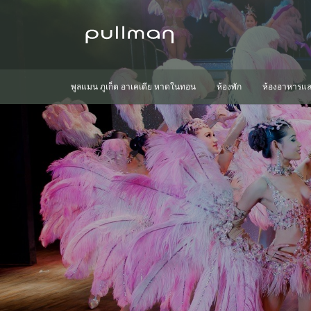
พูลแมน ภูเก็ต อาเคเดีย หาดในทอน
ห้องพัก
ห้องอาหารแล