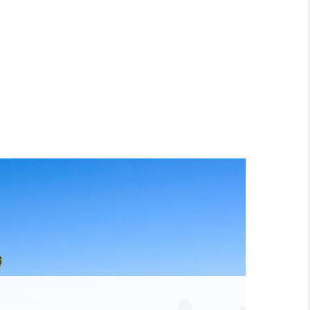
Facebook
Twitter
Email
VK
Line
baidu