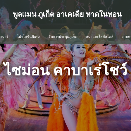
พูลแมน ภูเก็ต อาเคเดีย หาดในทอน
ะบาร์
โปรโมชั่นพิเศษ
จัดการประชุมภูเก็ต
สปาและไลฟ์สไตล์
งานแต
ไซม่อน คาบาเร่โชว์