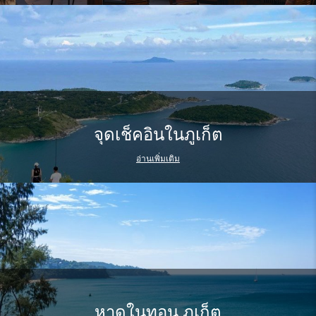
จุดเช็คอินในภูเก็ต
อ่านเพิ่มเติม
หาดในทอน ภูเก็ต