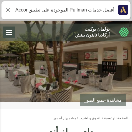
أفضل خدمات Pullman الموجودة على تطبيق Accor
بولمان بوكيت
أركاديا نايثون بيتش
مشاهدة جميع الصور
الصفحة الرئيسية
التذوق والشرب
مطعم بولز أند مور