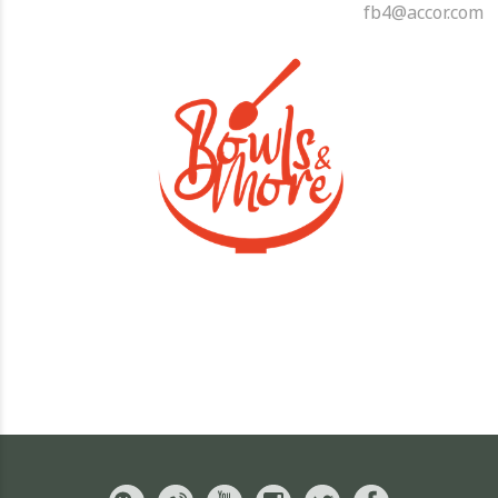
fb4@accor.com