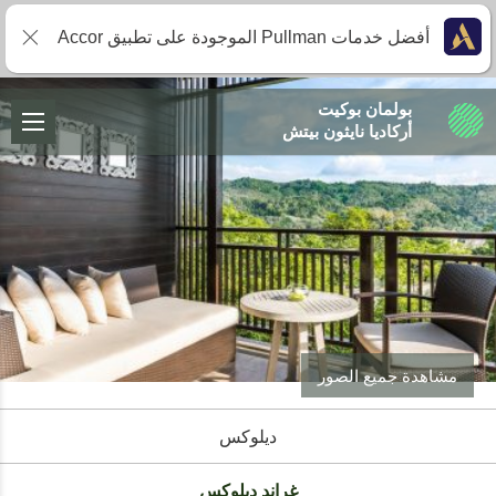
أفضل خدمات Pullman الموجودة على تطبيق Accor
بولمان بوكيت
أركاديا نايثون بيتش
مشاهدة جميع الصور
ديلوكس
غراند ديلوكس