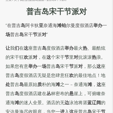
普吉岛宋干节派对
“
在
普吉
岛
阿卡狄
亚
奈通海
滩铂
尔曼度假酒店
举办
一
场
普吉
岛
宋干
节
派
对
”
让
我
们
在
这
座普吉
岛
度假酒店
举办
最火
热
、最酷炫
的宋干狂
欢
派
对
，在
这
个宋干
节
里
对
抗滚滚
热
浪。
如果您有意
举办
一
场
普吉
岛
宋干
节
派
对
，那么
这
座
普吉
岛
度假酒店无疑是您肆意狂
欢
的最佳地点！地
处
普吉
岛
最原始
质
朴的海
滩
之一
–
奈通海
滩
，
这
座
普吉
岛
度假酒店建在
丛
林密布的
悬
崖上，可俯瞰奈
通海
滩
的迷人全景。酒店的无
边
泳池将湛
蓝辽阔
的
安达曼海尽收眼底，当您一
进
入
这
座普吉
岛
宋干
节