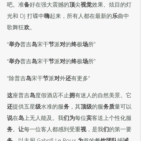
吧。准
备
好在强大震撼的
顶
尖
视觉
效果、炫目的灯
光和
DJ
打碟中
嗨
起来，所有人都在最新的
乐
曲中
歌舞狂
欢
。
“
举办
普吉
岛
宋干
节
派
对
的
终
极
场
所
”
“
举办
普吉
岛
宋干
节
派
对
的
终
极
场
所
”
“
除普吉
岛
宋干
节
派
对
外
还
有更多
”
这
座普吉
岛
度假酒店不止
拥
有迷人的自然美景。它
还
提供五星
级
水准的服
务
，其
顶级
的服
务质
量可以
说
在
岛
上无人能及。我
们为
每位
宾
客送上个性化服
务
。
让
每一位客人都感到受重
视
，是我
们
的第一要
务
。以主厨
Gabrifl Le Roux
为
首的餐
饮团队
竭
诚