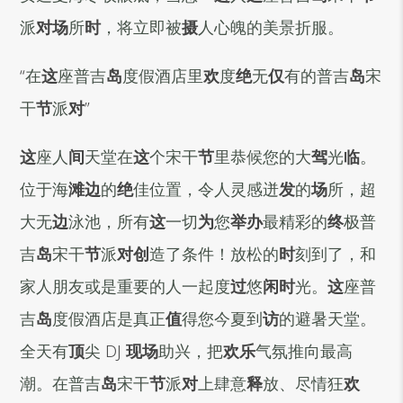
派
对场
所
时
，将立即被
摄
人心魄的美景折服。
“
在
这
座普吉
岛
度假酒店里
欢
度
绝
无
仅
有的普吉
岛
宋
干
节
派
对
”
这
座人
间
天堂在
这
个宋干
节
里恭候您的大
驾
光
临
。
位于海
滩边
的
绝
佳位置，令人灵感迸
发
的
场
所，超
大无
边
泳池，所有
这
一切
为
您
举办
最精彩的
终
极普
吉
岛
宋干
节
派
对创
造了条件！放松的
时
刻到了，和
家人朋友或是重要的人一起度
过
悠
闲时
光。
这
座普
吉
岛
度假酒店是真正
值
得您今夏到
访
的避暑天堂。
全天有
顶
尖
DJ
现场
助兴，把
欢乐
气氛推向最高
潮。在普吉
岛
宋干
节
派
对
上肆意
释
放、尽情狂
欢