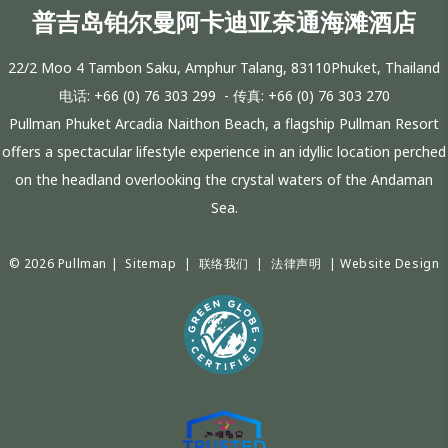
普吉岛铂尔曼阿卡迪亚奈通海滩酒店
22/2 Moo 4 Tambon Saku, Amphur Talang, 83110Phuket, Thailand
电话:
+66 (0) 76 303 299
- 传真:
+66 (0) 76 303 270
Pullman Phuket Arcadia Naithon Beach, a flagship Pullman Resort
offers a spectacular lifestyle experience in an idyllic location perched
on the headland overlooking the crystal waters of the Andaman
Sea.
© 2026 Pullman |
Sitemap
|
联络我们
|
法律声明
|
Website Design