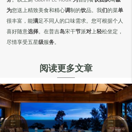
为
您送上精致美食和精心
调
制的
饮
品。我
们
的菜
单
很丰富，能
满
足不同人的口味需求。您可根据个人
喜好随意
选择
。在普吉
岛
宋干
节
派
对
上
轻
松坐定，
尽情享受五星
级
服
务
。
阅读更多文章