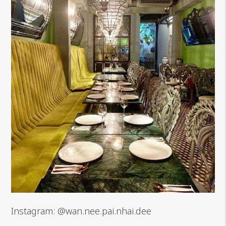
I
nstagram: @wan.nee.pai.nhai.dee