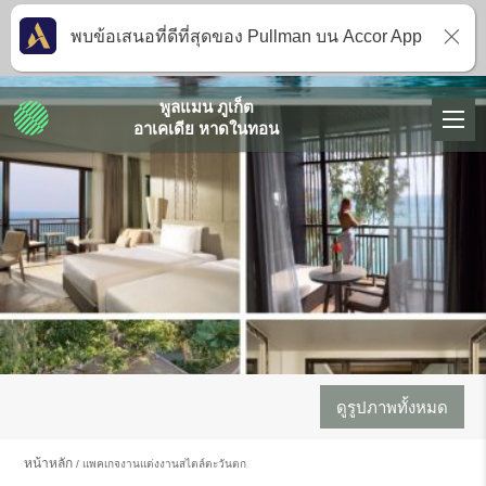
พบข้อเสนอที่ดีที่สุดของ Pullman บน Accor App
พูลแมน ภูเก็ต
อาเคเดีย หาดในทอน
ดูรูปภาพทั้งหมด
หน้าหลัก
แพคเกจงานแต่งงานสไตล์ตะวันตก