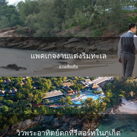
แพคเกจงานแต่งริมทะเล
อ่านเพิ่มเติม
วิวพระอาทิตย์ตกที่รีสอร์ทในภูเก็ต