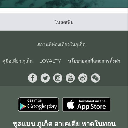
โหลดเพิ่ม
สถานที่ท่องเที่ยวในภูเก็ต
คู่มือเที่ยว ภูเก็ต
LOYALTY
นโยบายคุกกี้และการตั้งค่า
พูลแมน ภูเก็ต อาเคเดีย หาดในทอน