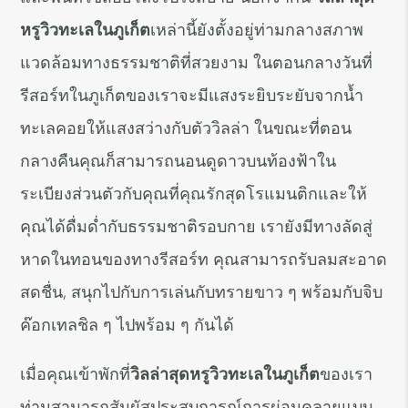
หรูวิวทะเลในภูเก็ต
เหล่านี้ยังตั้งอยู่ท่ามกลางสภาพ
แวดล้อมทางธรรมชาติที่สวยงาม ในตอนกลางวันที่
รีสอร์ทในภูเก็ตของเราจะมีแสงระยิบระยับจากน้ำ
ทะเลคอยให้แสงสว่างกับตัววิลล่า ในขณะที่ตอน
กลางคืนคุณก็สามารถนอนดูดาวบนท้องฟ้าใน
ระเบียงส่วนตัวกับคุณที่คุณรักสุดโรแมนติกและให้
คุณได้ดื่มด่ำกับธรรมชาติรอบกาย เรายังมีทางลัดสู่
หาดในทอนของทางรีสอร์ท คุณสามารถรับลมสะอาด
สดชื่น
,
สนุกไปกับการเล่นกับทรายขาว ๆ พร้อมกับจิบ
ค๊อกเทลชิล ๆ ไปพร้อม ๆ กันได้
เมื่อคุณเข้าพักที่
วิลล่าสุดหรูวิวทะเลในภูเก็ต
ของเรา
ท่านสามารถสัมผัสประสบการณ์การผ่อนคลายแบบ