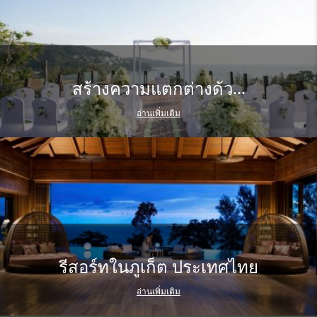
สร้างความแตกต่างด้ว...
อ่านเพิ่มเติม
รีสอร์ทในภูเก็ต ประเทศไทย
อ่านเพิ่มเติม