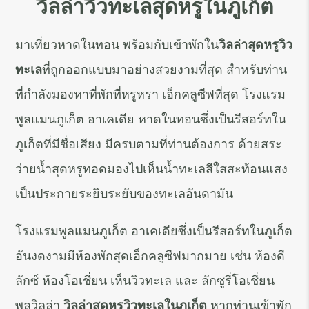
วิลล่าวิวทะเลสุดหรูในภูเก็ต
มาเที่ยวหาดในทอน พร้อมกับเข้าพักใน
วิลล่าสุดหรูวิว
ทะเล
ที่ถูกออกแบบมาอย่างสวยงามที่สุด สำหรับท่าน
ที่กำลังมองหาที่พักที่หรูหรา เอ็กคลูซีฟที่สุด โรงแรม
พูลแมนภูเก็ต อาเคเดีย หาดในทอนซึ่งเป็นรีสอร์ทใน
ภูเก็ตที่มีชื่อเสียง มีครบตามที่ท่านต้องการ ด้วยสระ
ว่ายน้ำสุดหรูทอดมองไปเห็นน้ำทะเลสีใสสะท้อนแสง
เป็นประกายระยิบระยับของทะเลอันดามัน
โรงแรมพูลแมนภูเก็ต อาเคเดียซึ่งเป็นรีสอร์ทในภูเก็ต
อันงดงามมีห้องพักสุดเอ็กคลูซีฟมากมาย เช่น ห้องดี
ลักซ์ ห้องโอเชี่ยน เห็นวิวทะเล และ ลักซูรี่โอเชี่ยน
พูลวิลล่า
วิลล่าสุดหรูวิวทะเลในภูเก็ต
หากท่านเข้าพัก