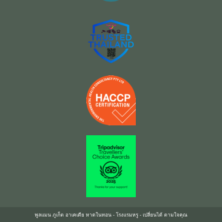
พูลแมน ภูเก็ต อาเคเดีย หาดในทอน - โรงแรมหรู - เปลี่ยนได้ ตามใจคุณ