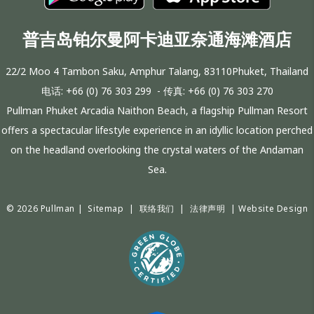
普吉岛铂尔曼阿卡迪亚奈通海滩酒店
22/2 Moo 4 Tambon Saku, Amphur Talang, 83110Phuket, Thailand
电话:
+66 (0) 76 303 299
- 传真:
+66 (0) 76 303 270
Pullman Phuket Arcadia Naithon Beach, a flagship Pullman Resort
offers a spectacular lifestyle experience in an idyllic location perched
on the headland overlooking the crystal waters of the Andaman
Sea.
© 2026 Pullman |
Sitemap
|
联络我们
|
法律声明
|
Website Design