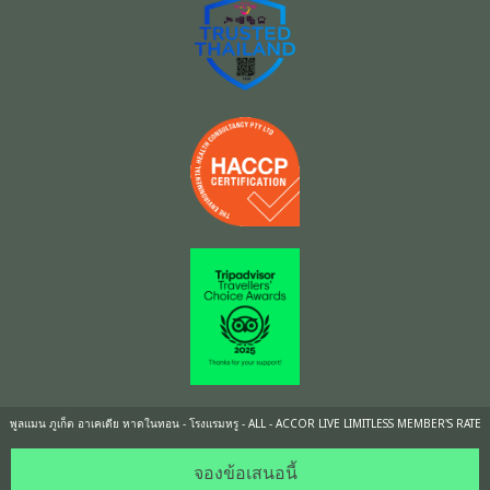
พูลแมน ภูเก็ต อาเคเดีย หาดในทอน - โรงแรมหรู - ALL - ACCOR LIVE LIMITLESS MEMBER'S RATE
จองข้อเสนอนี้